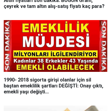
Altın fiyatları son dakika: BUGÜN Gram,
çeyrek ve tam altın alış-satış fiyatı kaç para?
1990- 2018 sigorta girişi olanlar için sil
baştan emeklilik şartları DEĞİŞTİ: Onay çıktı,
emekli yaşı değişti...