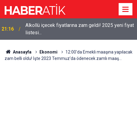
Alkollü içecek fiyatlarına zam geldi! 2025 yeni fiyat
21:16
listesi...
Ziraat Bankası Duyurdu: 3 Gün içinde 50.000 TL
15:16
ÖDEME yapılacak! Başvurular ne zaman
başlayacak?
Anasayfa
Ekonomi
12:00'da Emekli maaşına yapılacak
zam belli oldu! İşte 2023 Temmuz'da ödenecek zamlı maaş...