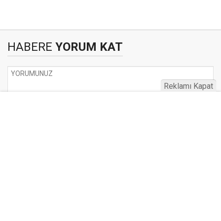
HABERE
YORUM KAT
Reklamı Kapat
UYARI:
Küfür, hakaret, rencide edici cümleler veya imalar, inançlara saldırı
içeren, imla kuralları ile yazılmamış,
Türkçe karakter kullanılmayan ve büyük harflerle yazılmış yorumlar
onaylanmamaktadır.