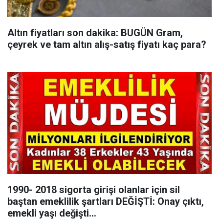
Altın fiyatları son dakika: BUGÜN Gram,
çeyrek ve tam altın alış-satış fiyatı kaç para?
1990- 2018 sigorta girişi olanlar için sil
baştan emeklilik şartları DEĞİŞTİ: Onay çıktı,
emekli yaşı değişti...