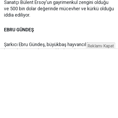
Sanatçı Bülent Ersoy'un gayrimenkul zengini olduğu
ve 500 bin dolar değerinde mücevher ve kürkü olduğu
iddia ediliyor.
EBRU GÜNDEŞ
Şarkıcı Ebru Gündeş, büyükbaş hayvancılık tesisi
Reklamı Kapat
kurarak tarım ve hayvancılık alanında yatırımlar yapıyor
ve gayrimenkul portföyü de oldukça geniş.
KIVANÇ TATLITUĞ
Oyuncu Kıvanç Tatlıtuğ'un servetinin 15 milyon dolar
olduğu iddia ediliyor.
SEDA SAYAN